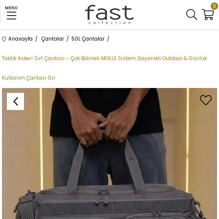
0
MENU
Anasayfa
Çantalar
50L Çantalar
Taktik Askeri Sırt Çantası – Çok Bölmeli MOLLE Sistem Dayanıklı Outdoor & Günlük
Kullanım Çantası Gri