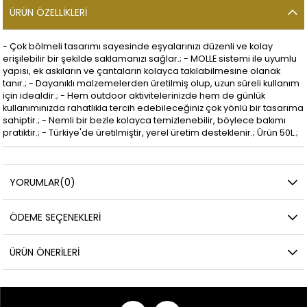
ÜRÜN ÖZELLIKLERI
- Çok bölmeli tasarımı sayesinde eşyalarınızı düzenli ve kolay
erişilebilir bir şekilde saklamanızı sağlar.; - MOLLE sistemi ile uyumlu
yapısı, ek askıların ve çantaların kolayca takılabilmesine olanak
tanır.; - Dayanıklı malzemelerden üretilmiş olup, uzun süreli kullanım
için idealdir.; - Hem outdoor aktivitelerinizde hem de günlük
kullanımınızda rahatlıkla tercih edebileceğiniz çok yönlü bir tasarıma
sahiptir.; - Nemli bir bezle kolayca temizlenebilir, böylece bakımı
pratiktir.; - Türkiye'de üretilmiştir, yerel üretim desteklenir.; Ürün 50L.;
YORUMLAR
(0)
ÖDEME SEÇENEKLERI
ÜRÜN ÖNERILERI