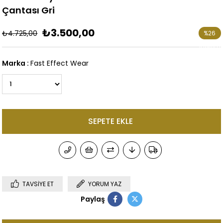
Çantası Gri
₺3.500,00
₺4.725,00
%
26
İndirim
Marka
:
Fast Effect Wear
TAVSIYE ET
YORUM YAZ
Paylaş