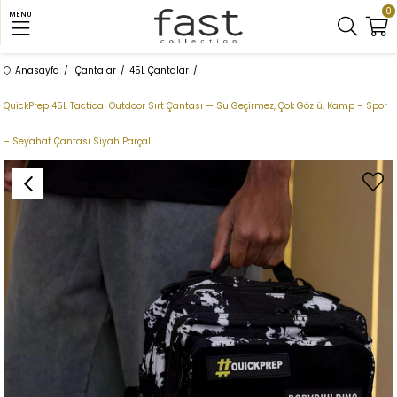
0
MENU
Anasayfa
Çantalar
45L Çantalar
QuickPrep 45L Tactical Outdoor Sırt Çantası — Su Geçirmez, Çok Gözlü, Kamp – Spor
– Seyahat Çantası Siyah Parçalı