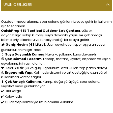
ÜRÜN ÖZELLIKLERI
Outdoor maceralarınız, spor salonu günleriniz veya şehir içi kullanım
için tasarlandı!
QuickPrep 45L Tactical Outdoor Sırt Çantası
, yüksek
dayanıklılığa sahip kumaşı, suya dayanıklı yapısı ve çok amaçlı
bölmeleriyle konforu ve fonksiyonelliği bir araya getirir.
🏕️
Geniş Hacim (45 Litre)
: Uzun seyahatler, spor eşyaları veya
günlük kullanım için ideal.
💧
Suya Dayanıklı Kumaş
: Hava koşullarına karşı dayanıklı.
🧭
Çok Bölmeli Tasarım
: Laptop, matara, kıyafet, ekipman ve kişisel
eşyalarınız için ayrı alanlar.
🖤
Taktik Stil
: Şık ve güçlü görünüm; özel QuickPrep patch detayı.
💪
Ergonomik Yapı
: Kalın askı sistemi ve sırt desteğiyle uzun süreli
kullanımda konfor sağlar.
🧳
Çok Amaçlı Kullanım
: Kamp, doğa yürüyüşü, spor salonu,
seyahat veya günlük hayat.
✔️ Hızlı kargo
✔️ Kolay iade
✔️ QuickPrep kalitesiyle uzun ömürlü kullanım