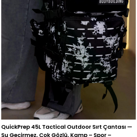
QuickPrep 45L Tactical Outdoor Sırt Çantası —
Su Geçirmez, Çok Gözlü, Kamp – Spor –