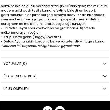
Sokak stilinin en güçlü parçasıyla tanışın! 90'ların geniş kesim ruhunu
modern acid wash (asit yıkama) efektiyle birleştiren bu şort,
gardırobunuzun en joker parçası olmaya aday. Diz altı hizasındaki
oversize kesimi ve ağır gramajlı kumaş yapısıyla hem kaliteli bir
duruş hem de maksimum hareket özgürlüğü sunuyor.
•⁠ ⁠Stil Notu: Beyaz spor ayakkabılar ve grafik baskılı tişörtlerle
mükemmel uyum sağlar.
•⁠ ⁠Kalıp: Ekstra geniş (Baggy/Oversize).
•⁠ ⁠Detay: Ayarlanabilir kordonlu bel ve karakteristik vintage yıkama.
* Manken 187 boyunda, 80 kg. L beden giymektedir.
YORUMLAR
(0)
ÖDEME SEÇENEKLERI
ÜRÜN ÖNERILERI