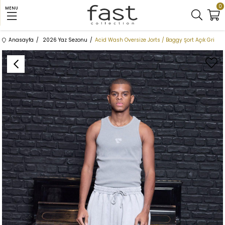
0
MENU
Anasayfa
2026 Yaz Sezonu
Acid Wash Oversize Jorts / Baggy Şort Açık Gri