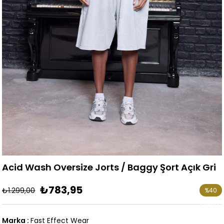
Acid Wash Oversize Jorts / Baggy Şort Açık Gri
₺783,95
₺1.299,00
%
40
İndirim
Marka
:
Fast Effect Wear