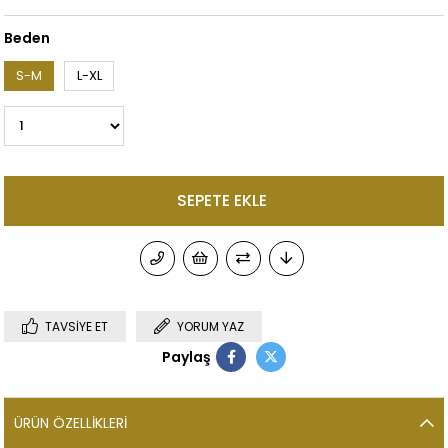
Beden
S-M
L-XL
TAVSIYE ET
YORUM YAZ
Paylaş
ÜRÜN ÖZELLIKLERI