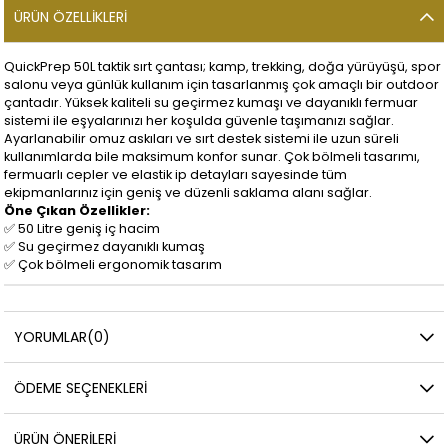
ÜRÜN ÖZELLIKLERI
QuickPrep 50L taktik sırt çantası; kamp, trekking, doğa yürüyüşü, spor
salonu veya günlük kullanım için tasarlanmış çok amaçlı bir outdoor
çantadır. Yüksek kaliteli su geçirmez kumaşı ve dayanıklı fermuar
sistemi ile eşyalarınızı her koşulda güvenle taşımanızı sağlar.
Ayarlanabilir omuz askıları ve sırt destek sistemi ile uzun süreli
kullanımlarda bile maksimum konfor sunar. Çok bölmeli tasarımı,
fermuarlı cepler ve elastik ip detayları sayesinde tüm
ekipmanlarınız için geniş ve düzenli saklama alanı sağlar.
Öne Çıkan Özellikler:
✅ 50 Litre geniş iç hacim
✅ Su geçirmez dayanıklı kumaş
✅ Çok bölmeli ergonomik tasarım
YORUMLAR
(0)
ÖDEME SEÇENEKLERI
ÜRÜN ÖNERILERI