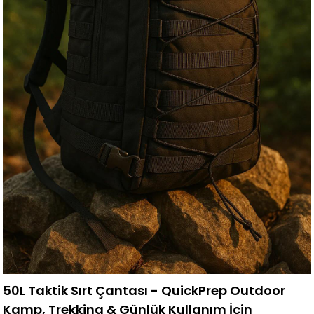
50L Taktik Sırt Çantası - QuickPrep Outdoor
Kamp, Trekking & Günlük Kullanım İçin