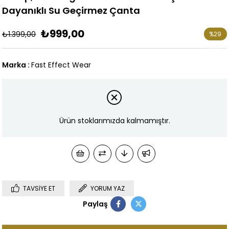
Dayanıklı Su Geçirmez Çanta
₺999,00
₺1.399,00
%
29
İndirim
Marka
:
Fast Effect Wear
Ürün stoklarımızda kalmamıştır.
TAVSIYE ET
YORUM YAZ
Paylaş