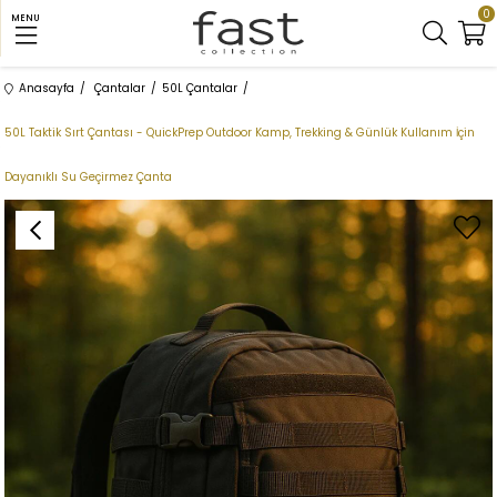
0
MENU
Anasayfa
Çantalar
50L Çantalar
50L Taktik Sırt Çantası - QuickPrep Outdoor Kamp, Trekking & Günlük Kullanım İçin
Dayanıklı Su Geçirmez Çanta